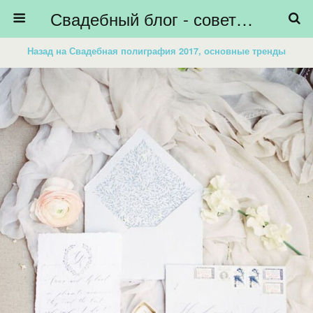
Свадебный блог - советы невестам, подготовка к свадьбе - HiBride
Назад на Свадебная полиграфия 2017, основные тренды