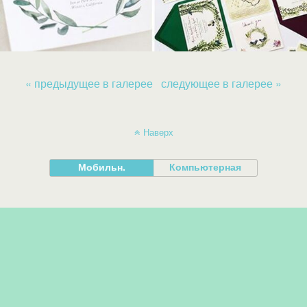
« предыдущее в галерее
следующее в галерее »
Наверх
Мобильн.
Компьютерная