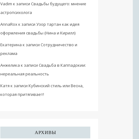
Vadim
к записи
Свадьбы будущего: мнение
астропсихолога
AnnaRox
к записи
Узор тартан как идея
оформления свадьбы (Нина и Кирилл)
Екатерина
к записи
Сотрудничество и
реклама
Анжелика
к записи
Свадьба в Каппадокии:
нереальная реальность
Катя
к записи
Кубинский стиль или Весна,
которая притягивает!
АРХИВЫ