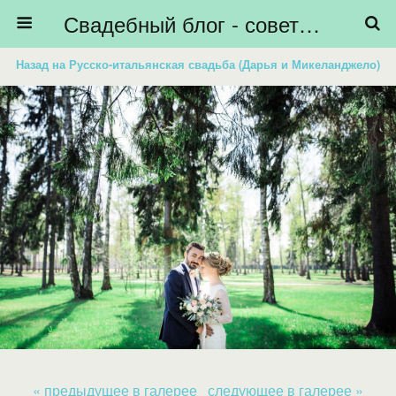
Свадебный блог - советы невестам, подготовка к свадьбе - HiBride
Назад на Русско-итальянская свадьба (Дарья и Микеланджело)
« предыдущее в галерее
следующее в галерее »