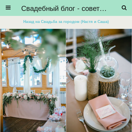
Свадебный блог - советы невестам, подготовка к свадьбе - HiBride
Назад на Свадьба за городом (Настя и Саша)