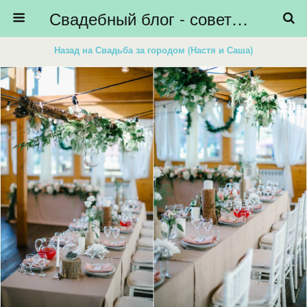
Свадебный блог - советы невестам, подготовка к свадьбе - HiBride
Назад на Свадьба за городом (Настя и Саша)