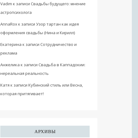
Vadim
к записи
Свадьбы будущего: мнение
астропсихолога
AnnaRox
к записи
Узор тартан как идея
оформления свадьбы (Нина и Кирилл)
Екатерина
к записи
Сотрудничество и
реклама
Анжелика
к записи
Свадьба в Каппадокии:
нереальная реальность
Катя
к записи
Кубинский стиль или Весна,
которая притягивает!
АРХИВЫ