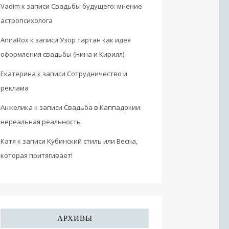
Vadim
к записи
Свадьбы будущего: мнение
астропсихолога
AnnaRox
к записи
Узор тартан как идея
оформления свадьбы (Нина и Кирилл)
Екатерина
к записи
Сотрудничество и
реклама
Анжелика
к записи
Свадьба в Каппадокии:
нереальная реальность
Катя
к записи
Кубинский стиль или Весна,
которая притягивает!
АРХИВЫ