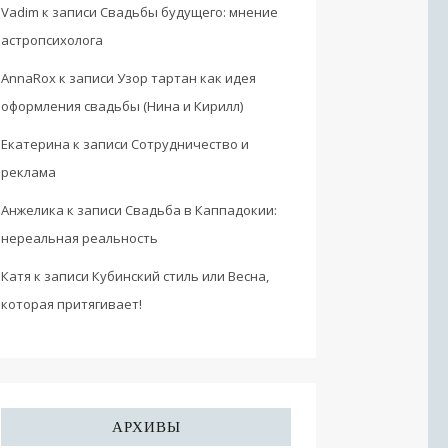
Vadim
к записи
Свадьбы будущего: мнение
астропсихолога
AnnaRox
к записи
Узор тартан как идея
оформления свадьбы (Нина и Кирилл)
Екатерина
к записи
Сотрудничество и
реклама
Анжелика
к записи
Свадьба в Каппадокии:
нереальная реальность
Катя
к записи
Кубинский стиль или Весна,
которая притягивает!
АРХИВЫ