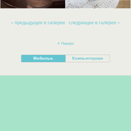
« предыдущее в галерее
следующее в галерее »
Наверх
Мобильн.
Компьютерная