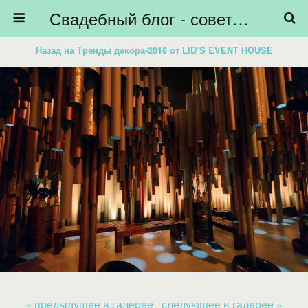
Свадебный блог - советы невестам, подготовка к свадьбе - HiBride
Назад на Тренды декора-2016 от LID’S EVENT HOUSE
« предыдущее в галерее
следующее в галерее »