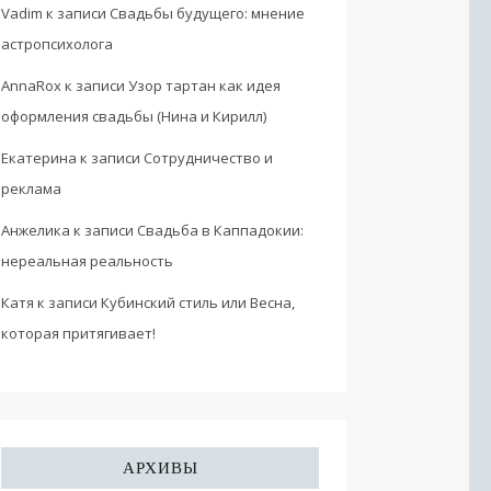
Vadim
к записи
Свадьбы будущего: мнение
астропсихолога
AnnaRox
к записи
Узор тартан как идея
оформления свадьбы (Нина и Кирилл)
Екатерина
к записи
Сотрудничество и
реклама
Анжелика
к записи
Свадьба в Каппадокии:
нереальная реальность
Катя
к записи
Кубинский стиль или Весна,
которая притягивает!
АРХИВЫ