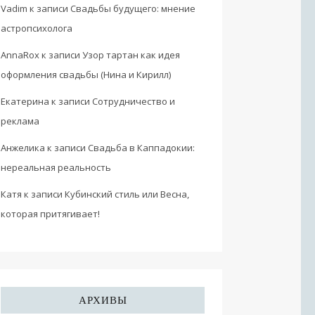
Vadim
к записи
Свадьбы будущего: мнение
астропсихолога
AnnaRox
к записи
Узор тартан как идея
оформления свадьбы (Нина и Кирилл)
Екатерина
к записи
Сотрудничество и
реклама
Анжелика
к записи
Свадьба в Каппадокии:
нереальная реальность
Катя
к записи
Кубинский стиль или Весна,
которая притягивает!
АРХИВЫ