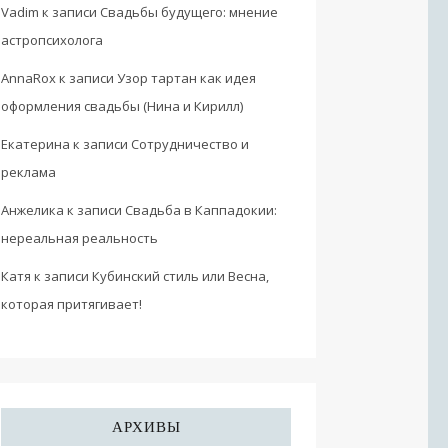
Vadim
к записи
Свадьбы будущего: мнение
астропсихолога
AnnaRox
к записи
Узор тартан как идея
оформления свадьбы (Нина и Кирилл)
Екатерина
к записи
Сотрудничество и
реклама
Анжелика
к записи
Свадьба в Каппадокии:
нереальная реальность
Катя
к записи
Кубинский стиль или Весна,
которая притягивает!
АРХИВЫ