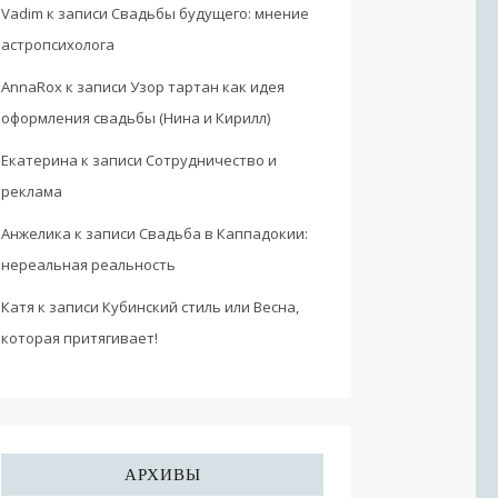
Vadim
к записи
Свадьбы будущего: мнение
астропсихолога
AnnaRox
к записи
Узор тартан как идея
оформления свадьбы (Нина и Кирилл)
Екатерина
к записи
Сотрудничество и
реклама
Анжелика
к записи
Свадьба в Каппадокии:
нереальная реальность
Катя
к записи
Кубинский стиль или Весна,
которая притягивает!
АРХИВЫ