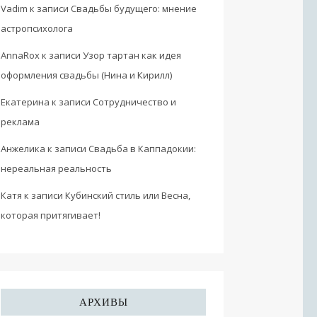
Vadim
к записи
Свадьбы будущего: мнение
астропсихолога
AnnaRox
к записи
Узор тартан как идея
оформления свадьбы (Нина и Кирилл)
Екатерина
к записи
Сотрудничество и
реклама
Анжелика
к записи
Свадьба в Каппадокии:
нереальная реальность
Катя
к записи
Кубинский стиль или Весна,
которая притягивает!
АРХИВЫ