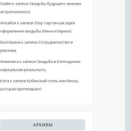
Vadim
к записи
Свадьбы будущего: мнение
астропсихолога
AnnaRox
к записи
Узор тартан как идея
оформления свадьбы (Нина и Кирилл)
Екатерина
к записи
Сотрудничество и
реклама
Анжелика
к записи
Свадьба в Каппадокии:
нереальная реальность
Катя
к записи
Кубинский стиль или Весна,
которая притягивает!
АРХИВЫ