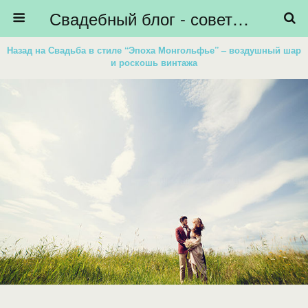
Свадебный блог - советы невестам, подготовка к свадьбе - HiBride
Назад на Свадьба в стиле “Эпоха Монгольфье” – воздушный шар
и роскошь винтажа