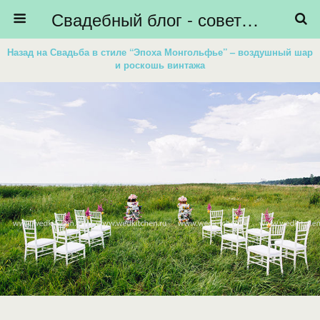
Свадебный блог - советы невестам, подготовка к свадьбе - HiBride
Назад на Свадьба в стиле “Эпоха Монгольфье” – воздушный шар
и роскошь винтажа