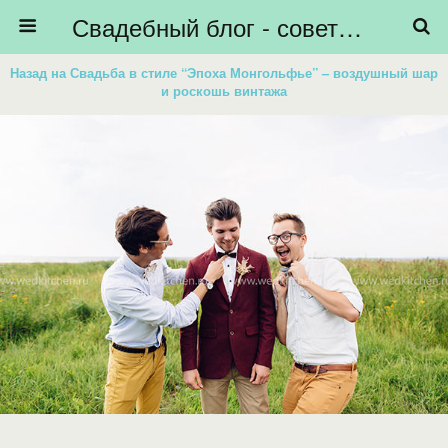
Свадебный блог - советы невестам, подготовка к свадьбе - HiBride
Назад на Свадьба в стиле “Эпоха Монгольфье” – воздушный шар
и роскошь винтажа