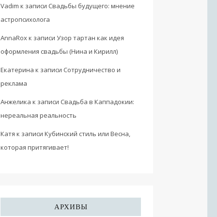
Vadim
к записи
Свадьбы будущего: мнение
астропсихолога
AnnaRox
к записи
Узор тартан как идея
оформления свадьбы (Нина и Кирилл)
Екатерина
к записи
Сотрудничество и
реклама
Анжелика
к записи
Свадьба в Каппадокии:
нереальная реальность
Катя
к записи
Кубинский стиль или Весна,
которая притягивает!
АРХИВЫ