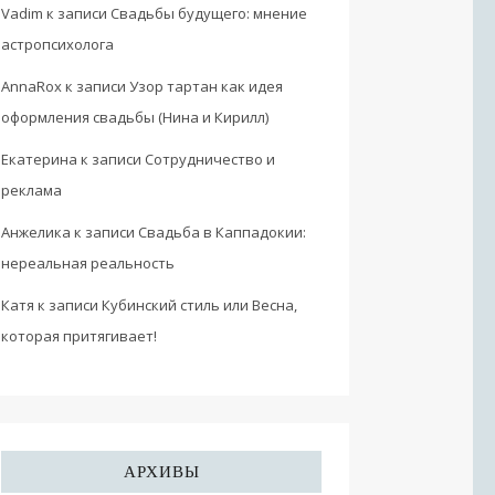
Vadim
к записи
Свадьбы будущего: мнение
астропсихолога
AnnaRox
к записи
Узор тартан как идея
оформления свадьбы (Нина и Кирилл)
Екатерина
к записи
Сотрудничество и
реклама
Анжелика
к записи
Свадьба в Каппадокии:
нереальная реальность
Катя
к записи
Кубинский стиль или Весна,
которая притягивает!
АРХИВЫ