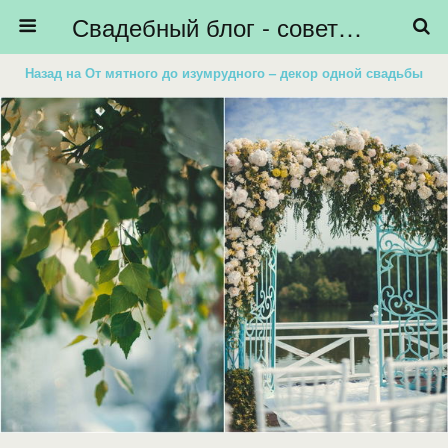
Свадебный блог - советы невестам, подготовка к свадьбе - HiBride
Назад на От мятного до изумрудного – декор одной свадьбы