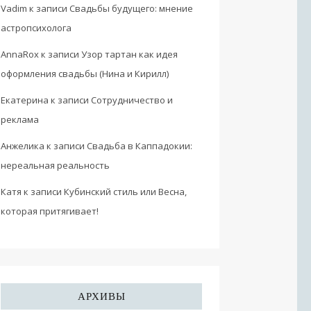
Vadim
к записи
Свадьбы будущего: мнение
астропсихолога
AnnaRox
к записи
Узор тартан как идея
оформления свадьбы (Нина и Кирилл)
Екатерина
к записи
Сотрудничество и
реклама
Анжелика
к записи
Свадьба в Каппадокии:
нереальная реальность
Катя
к записи
Кубинский стиль или Весна,
которая притягивает!
АРХИВЫ