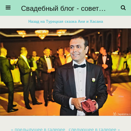
Свадебный блог - советы невестам, подготовка к свадьбе - HiBride
Назад на Турецкая сказка Ани и Хасана
« предыдущее в галерее
следующее в галерее »