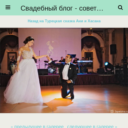
Свадебный блог - советы невестам, подготовка к свадьбе - HiBride
Назад на Турецкая сказка Ани и Хасана
« предыдущее в галерее
следующее в галерее »