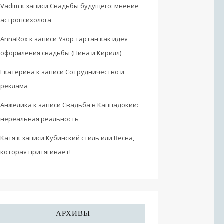
Vadim
к записи
Свадьбы будущего: мнение
астропсихолога
AnnaRox
к записи
Узор тартан как идея
оформления свадьбы (Нина и Кирилл)
Екатерина
к записи
Сотрудничество и
реклама
Анжелика
к записи
Свадьба в Каппадокии:
нереальная реальность
Катя
к записи
Кубинский стиль или Весна,
которая притягивает!
АРХИВЫ