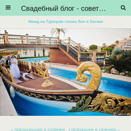
Свадебный блог - советы невестам, подготовка к свадьбе - HiBride
Назад на Турецкая сказка Ани и Хасана
« предыдущее в галерее
следующее в галерее »