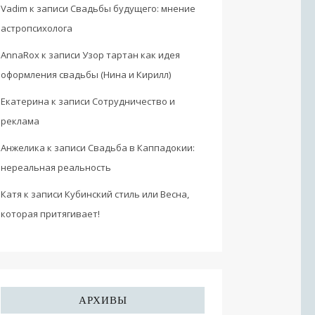
Vadim
к записи
Свадьбы будущего: мнение
астропсихолога
AnnaRox
к записи
Узор тартан как идея
оформления свадьбы (Нина и Кирилл)
Екатерина
к записи
Сотрудничество и
реклама
Анжелика
к записи
Свадьба в Каппадокии:
нереальная реальность
Катя
к записи
Кубинский стиль или Весна,
которая притягивает!
АРХИВЫ