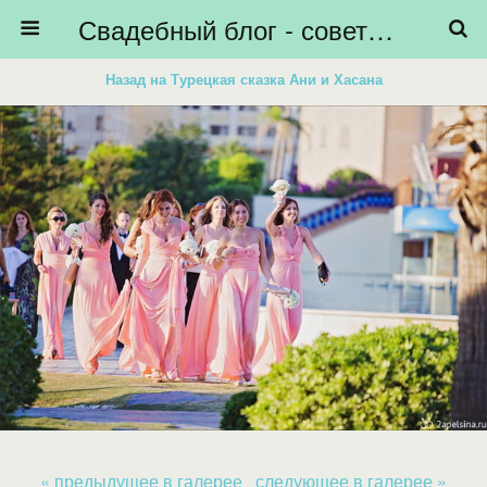
Свадебный блог - советы невестам, подготовка к свадьбе - HiBride
Назад на Турецкая сказка Ани и Хасана
« предыдущее в галерее
следующее в галерее »