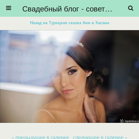
Свадебный блог - советы невестам, подготовка к свадьбе - HiBride
Назад на Турецкая сказка Ани и Хасана
« предыдущее в галерее
следующее в галерее »