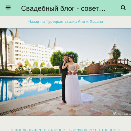
Свадебный блог - советы невестам, подготовка к свадьбе - HiBride
Назад на Турецкая сказка Ани и Хасана
« предыдущее в галерее
следующее в галерее »