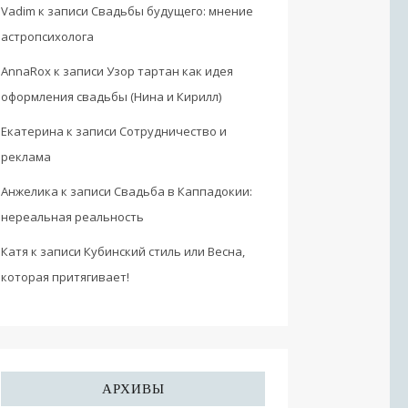
Vadim
к записи
Свадьбы будущего: мнение
астропсихолога
AnnaRox
к записи
Узор тартан как идея
оформления свадьбы (Нина и Кирилл)
Екатерина
к записи
Сотрудничество и
реклама
Анжелика
к записи
Свадьба в Каппадокии:
нереальная реальность
Катя
к записи
Кубинский стиль или Весна,
которая притягивает!
АРХИВЫ