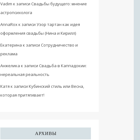
Vadim
к записи
Свадьбы будущего: мнение
астропсихолога
AnnaRox
к записи
Узор тартан как идея
оформления свадьбы (Нина и Кирилл)
Екатерина
к записи
Сотрудничество и
реклама
Анжелика
к записи
Свадьба в Каппадокии:
нереальная реальность
Катя
к записи
Кубинский стиль или Весна,
которая притягивает!
АРХИВЫ