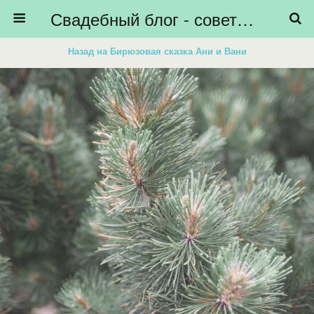
Свадебный блог - советы невестам, подготовка к свадьбе - HiBride
Назад на Бирюзовая сказка Ани и Вани