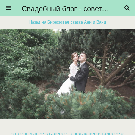
Свадебный блог - советы невестам, подготовка к свадьбе - HiBride
Назад на Бирюзовая сказка Ани и Вани
« предыдущее в галерее
следующее в галерее »