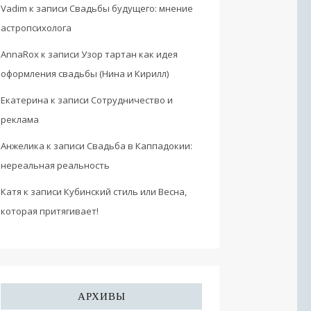
Vadim
к записи
Свадьбы будущего: мнение
астропсихолога
AnnaRox
к записи
Узор тартан как идея
оформления свадьбы (Нина и Кирилл)
Екатерина
к записи
Сотрудничество и
реклама
Анжелика
к записи
Свадьба в Каппадокии:
нереальная реальность
Катя
к записи
Кубинский стиль или Весна,
которая притягивает!
АРХИВЫ