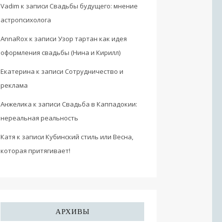
Vadim
к записи
Свадьбы будущего: мнение
астропсихолога
AnnaRox
к записи
Узор тартан как идея
оформления свадьбы (Нина и Кирилл)
Екатерина
к записи
Сотрудничество и
реклама
Анжелика
к записи
Свадьба в Каппадокии:
нереальная реальность
Катя
к записи
Кубинский стиль или Весна,
которая притягивает!
АРХИВЫ