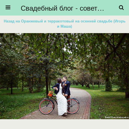
Свадебный блог - советы невестам, подготовка к свадьбе - HiBride
Назад на Оранжевый и терракотовый на осенней свадьбе (Игорь
и Маша)