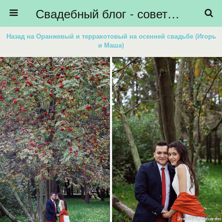
Свадебный блог - советы невестам, подготовка к свадьбе - HiBride
Назад на Оранжевый и терракотовый на осенней свадьбе (Игорь
и Маша)