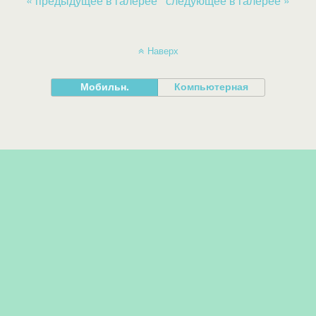
« предыдущее в галерее
следующее в галерее »
Наверх
Мобильн.
Компьютерная