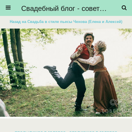
Свадебный блог - советы невестам, подготовка к свадьбе - HiBride
Назад на Свадьба в стиле пьесы Чехова (Елена и Алексей)