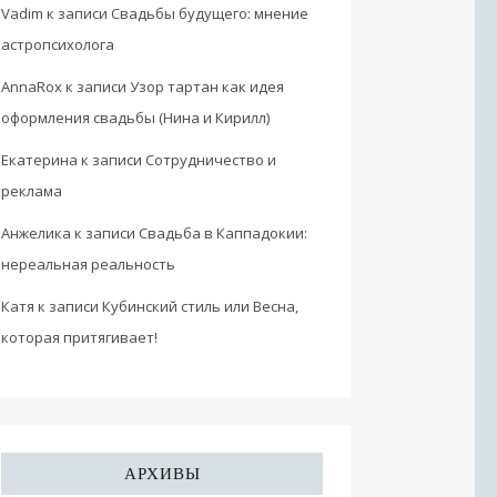
Vadim
к записи
Свадьбы будущего: мнение
астропсихолога
AnnaRox
к записи
Узор тартан как идея
оформления свадьбы (Нина и Кирилл)
Екатерина
к записи
Сотрудничество и
реклама
Анжелика
к записи
Свадьба в Каппадокии:
нереальная реальность
Катя
к записи
Кубинский стиль или Весна,
которая притягивает!
АРХИВЫ