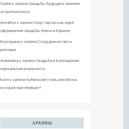
Vadim
к записи
Свадьбы будущего: мнение
астропсихолога
AnnaRox
к записи
Узор тартан как идея
оформления свадьбы (Нина и Кирилл)
Екатерина
к записи
Сотрудничество и
реклама
Анжелика
к записи
Свадьба в Каппадокии:
нереальная реальность
Катя
к записи
Кубинский стиль или Весна,
которая притягивает!
АРХИВЫ