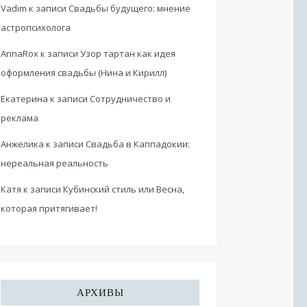
Vadim
к записи
Свадьбы будущего: мнение
астропсихолога
AnnaRox
к записи
Узор тартан как идея
оформления свадьбы (Нина и Кирилл)
Екатерина
к записи
Сотрудничество и
реклама
Анжелика
к записи
Свадьба в Каппадокии:
нереальная реальность
Катя
к записи
Кубинский стиль или Весна,
которая притягивает!
АРХИВЫ