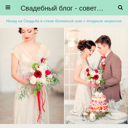
Свадебный блог - советы невестам, подготовка к свадьбе - HiBride
Назад на Свадьба в стиле богемный шик с ягодным акцентом