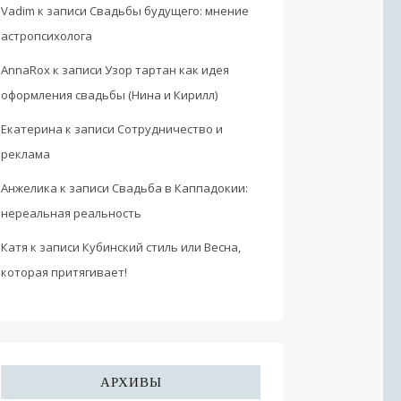
Vadim
к записи
Свадьбы будущего: мнение
астропсихолога
AnnaRox
к записи
Узор тартан как идея
оформления свадьбы (Нина и Кирилл)
Екатерина
к записи
Сотрудничество и
реклама
Анжелика
к записи
Свадьба в Каппадокии:
нереальная реальность
Катя
к записи
Кубинский стиль или Весна,
которая притягивает!
АРХИВЫ