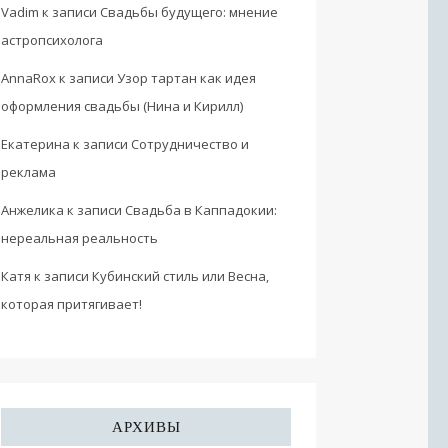
Vadim
к записи
Свадьбы будущего: мнение
астропсихолога
AnnaRox
к записи
Узор тартан как идея
оформления свадьбы (Нина и Кирилл)
Екатерина
к записи
Сотрудничество и
реклама
Анжелика
к записи
Свадьба в Каппадокии:
нереальная реальность
Катя
к записи
Кубинский стиль или Весна,
которая притягивает!
АРХИВЫ