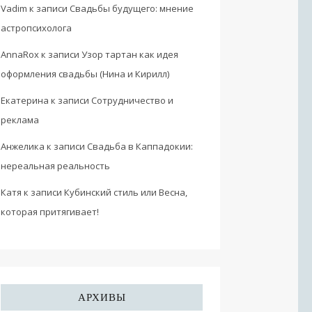
Vadim
к записи
Свадьбы будущего: мнение
астропсихолога
AnnaRox
к записи
Узор тартан как идея
оформления свадьбы (Нина и Кирилл)
Екатерина
к записи
Сотрудничество и
реклама
Анжелика
к записи
Свадьба в Каппадокии:
нереальная реальность
Катя
к записи
Кубинский стиль или Весна,
которая притягивает!
АРХИВЫ