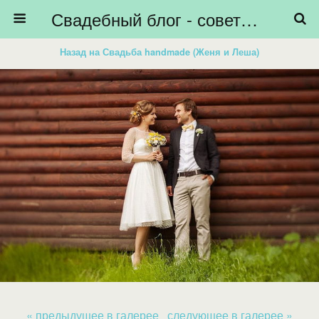
Свадебный блог - советы невестам, подготовка к свадьбе - HiBride
Назад на Свадьба handmade (Женя и Леша)
« предыдущее в галерее
следующее в галерее »