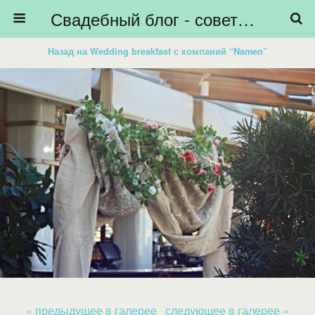
Свадебный блог - советы невестам, подготовка к свадьбе - HiBride
Назад на Wedding breakfast с компаний “Namen”
« предыдущее в галерее
следующее в галерее »